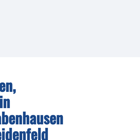
en,
in
abenhausen
idenfeld