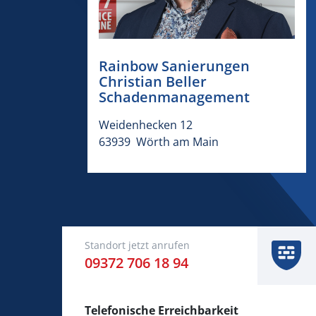
Rainbow Sanierungen ​​
Christian Beller
Schadenmanagement​
Weidenhecken 12 ​
​​63939 ​ ​​Wörth am Main​
Standort jetzt anrufen
​​09372 706 18 94​
Telefonische Erreichbarkeit