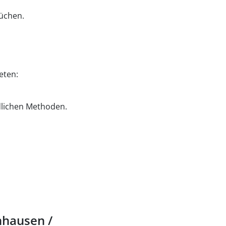
üchen.
eten:
dlichen Methoden.
nhausen /