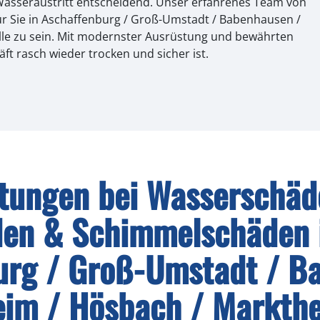
Wasseraustritt entscheidend. Unser erfahrenes Team von
ür Sie in Aschaffenburg / Groß-Umstadt / Babenhausen /
lle zu sein. Mit modernster Ausrüstung und bewährten
t rasch wieder trocken und sicher ist.
stungen bei Wasserschäd
en & Schimmelschäden 
urg / Groß-Umstadt / B
eim / Hösbach / Markthe