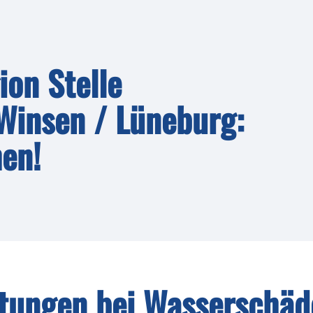
ion Stelle
 Winsen / Lüneburg:
hen!
stungen bei Wasserschäd