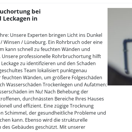
ruchortung bei
 Leckagen in
re: Unsere Experten bringen Licht ins Dunkel
al / Winsen / Lüneburg. Ein Rohrbruch oder eine
tem kann schnell zu feuchten Wänden und
 Unsere professionelle Rohrbruchortung hilft
r Leckage zu identifizieren und den Schaden
 geschultes Team lokalisiert punktgenau
r feuchten Wänden, um größere Folgeschäden
ach Wasserschäden Trockenlegen und Aufatmen:
asserschäden im Nu! Nach Behebung der
troffenen, durchnässten Bereiche Ihres Hauses
onell und effizient. Eine zügige Trocknung
n Schimmel, der gesundheitliche Probleme und
chen kann. Ebenso wird die strukturelle
en des Gebäudes geschützt. Mit unserer